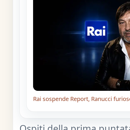
Rai sospende Report, Ranucci furios
Ospiti della prima puntat