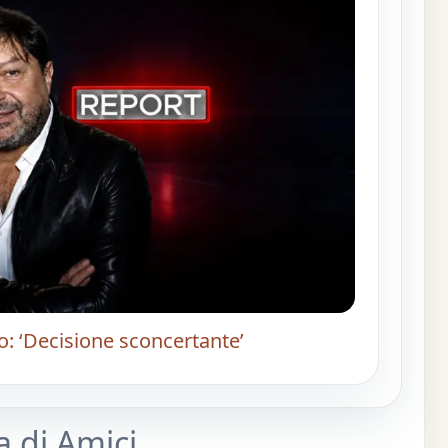
o: ‘Decisione sconcertante’
a di Amici