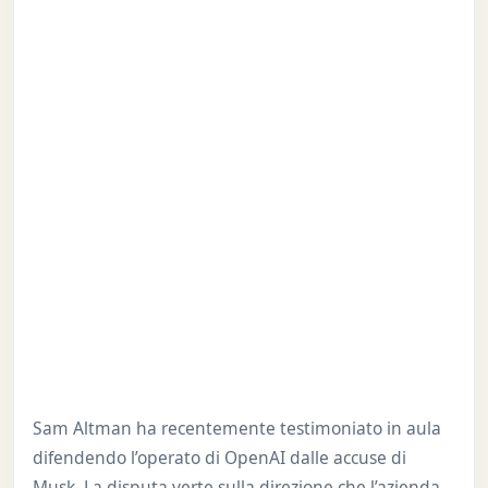
Sam Altman ha recentemente testimoniato in aula
difendendo l’operato di OpenAI dalle accuse di
Musk. La disputa verte sulla direzione che l’azienda