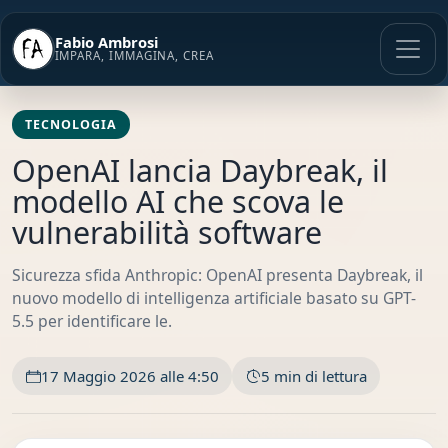
Vai
al
Fabio Ambrosi
contenuto
IMPARA, IMMAGINA, CREA
TECNOLOGIA
OpenAI lancia Daybreak, il
modello AI che scova le
vulnerabilità software
Sicurezza sfida Anthropic: OpenAI presenta Daybreak, il
nuovo modello di intelligenza artificiale basato su GPT-
5.5 per identificare le.
17 Maggio 2026 alle 4:50
5 min di lettura