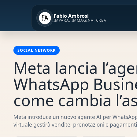
Vai
al
Fabio Ambrosi
contenuto
IMPARA, IMMAGINA, CREA
SOCIAL NETWORK
Meta lancia l’age
WhatsApp Busine
come cambia l’ass
Meta introduce un nuovo agente AI per WhatsApp 
virtuale gestirà vendite, prenotazioni e pagamenti