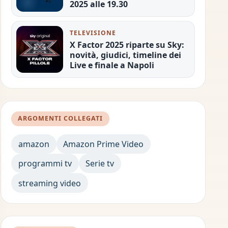
2025 alle 19.30
TELEVISIONE
X Factor 2025 riparte su Sky:
novità, giudici, timeline dei
Live e finale a Napoli
ARGOMENTI COLLEGATI
amazon
Amazon Prime Video
programmi tv
Serie tv
streaming video