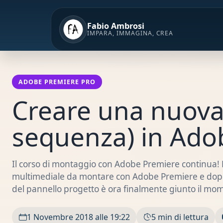
Vai
al
Fabio Ambrosi
contenuto
IMPARA, IMMAGINA, CREA
ADOBE PREMIERE PRO
Creare una nuova 
sequenza) in Ado
Il corso di montaggio con Adobe Premiere continua! 
multimediale da montare con Adobe Premiere e dopo a
del pannello progetto è ora finalmente giunto il mo
1 Novembre 2018 alle 19:22
5 min di lettura