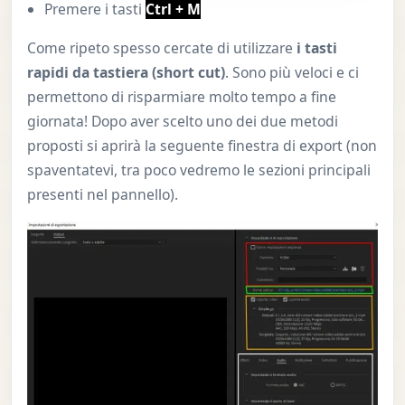
Premere i tasti
Ctrl + M
Come ripeto spesso cercate di utilizzare
i tasti
rapidi da tastiera (short cut)
. Sono più veloci e ci
permettono di risparmiare molto tempo a fine
giornata! Dopo aver scelto uno dei due metodi
proposti si aprirà la seguente finestra di export (non
spaventatevi, tra poco vedremo le sezioni principali
presenti nel pannello).