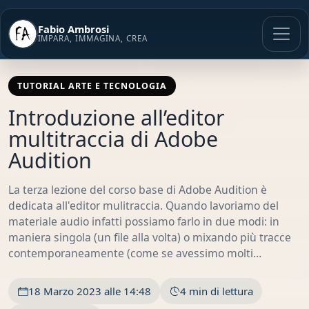
Vai
al
Fabio Ambrosi
contenuto
IMPARA, IMMAGINA, CREA
TUTORIAL ARTE E TECNOLOGIA
Introduzione all’editor
multitraccia di Adobe
Audition
La terza lezione del corso base di Adobe Audition è
dedicata all'editor mulitraccia. Quando lavoriamo del
materiale audio infatti possiamo farlo in due modi: in
maniera singola (un file alla volta) o mixando più tracce
contemporaneamente (come se avessimo molti…
18 Marzo 2023 alle 14:48
4 min di lettura