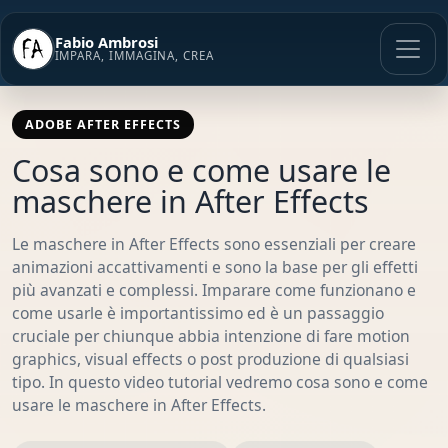
Vai
al
Fabio Ambrosi
contenuto
IMPARA, IMMAGINA, CREA
ADOBE AFTER EFFECTS
Cosa sono e come usare le
maschere in After Effects
Le maschere in After Effects sono essenziali per creare
animazioni accattivamenti e sono la base per gli effetti
più avanzati e complessi. Imparare come funzionano e
come usarle è importantissimo ed è un passaggio
cruciale per chiunque abbia intenzione di fare motion
graphics, visual effects o post produzione di qualsiasi
tipo. In questo video tutorial vedremo cosa sono e come
usare le maschere in After Effects.