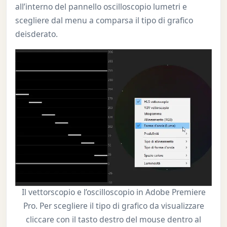
all’interno del pannello oscilloscopio lumetri e
scegliere dal menu a comparsa il tipo di grafico
deisderato.
Il vettorscopio e l’oscilloscopio in Adobe Premiere
Pro. Per scegliere il tipo di grafico da visualizzare
cliccare con il tasto destro del mouse dentro al