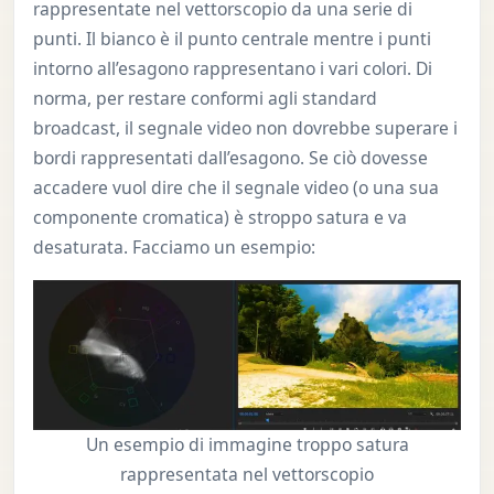
rappresentate nel vettorscopio da una serie di
punti. Il bianco è il punto centrale mentre i punti
intorno all’esagono rappresentano i vari colori. Di
norma, per restare conformi agli standard
broadcast, il segnale video non dovrebbe superare i
bordi rappresentati dall’esagono. Se ciò dovesse
accadere vuol dire che il segnale video (o una sua
componente cromatica) è stroppo satura e va
desaturata. Facciamo un esempio:
Un esempio di immagine troppo satura
rappresentata nel vettorscopio