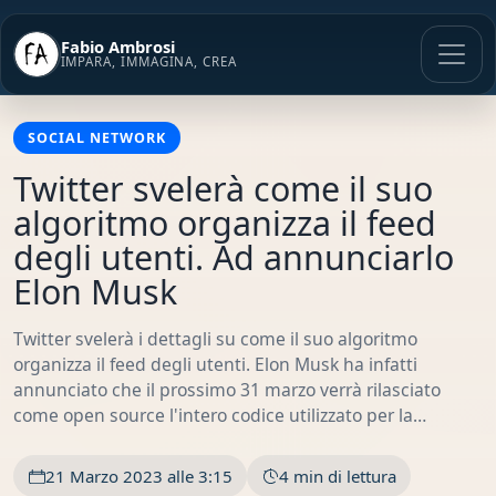
Vai
al
Fabio Ambrosi
contenuto
IMPARA, IMMAGINA, CREA
SOCIAL NETWORK
Twitter svelerà come il suo
algoritmo organizza il feed
degli utenti. Ad annunciarlo
Elon Musk
Twitter svelerà i dettagli su come il suo algoritmo
organizza il feed degli utenti. Elon Musk ha infatti
annunciato che il prossimo 31 marzo verrà rilasciato
come open source l'intero codice utilizzato per la…
21 Marzo 2023 alle 3:15
4 min di lettura