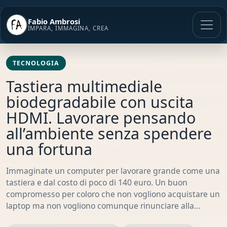
Vai
al
Fabio Ambrosi
contenuto
IMPARA, IMMAGINA, CREA
TECNOLOGIA
Tastiera multimediale
biodegradabile con uscita
HDMI. Lavorare pensando
all’ambiente senza spendere
una fortuna
Immaginate un computer per lavorare grande come una
tastiera e dal costo di poco di 140 euro. Un buon
compromesso per coloro che non vogliono acquistare un
laptop ma non vogliono comunque rinunciare alla…