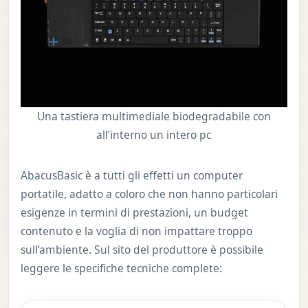
Una tastiera multimediale biodegradabile con
all’interno un intero pc
AbacusBasic è a tutti gli effetti un computer
portatile, adatto a coloro che non hanno particolari
esigenze in termini di prestazioni, un budget
contenuto e la voglia di non impattare troppo
sull’ambiente. Sul sito del produttore è possibile
leggere le specifiche tecniche complete: