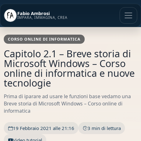
Vai
al
Fabio Ambrosi
contenuto
IMPARA, IMMAGINA, CREA
CORSO ONLINE DI INFORMATICA
Capitolo 2.1 – Breve storia di
Microsoft Windows – Corso
online di informatica e nuove
tecnologie
Prima di iparare ad usare le funzioni base vedamo una
Breve storia di Microsoft Windows – Corso online di
informatica
19 Febbraio 2021 alle 21:16
3 min di lettura
Video tutorial