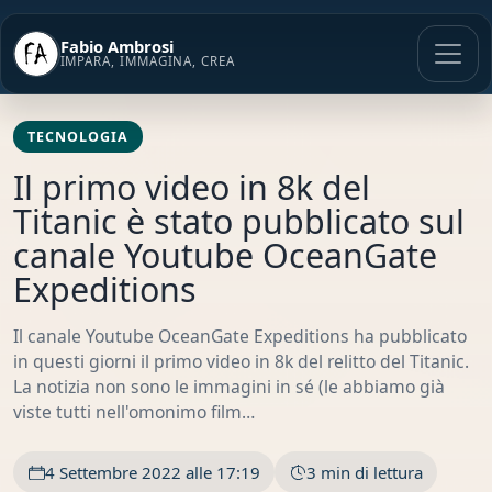
Vai
al
Fabio Ambrosi
contenuto
IMPARA, IMMAGINA, CREA
TECNOLOGIA
Il primo video in 8k del
Titanic è stato pubblicato sul
canale Youtube OceanGate
Expeditions
Il canale Youtube OceanGate Expeditions ha pubblicato
in questi giorni il primo video in 8k del relitto del Titanic.
La notizia non sono le immagini in sé (le abbiamo già
viste tutti nell'omonimo film…
4 Settembre 2022 alle 17:19
3 min di lettura