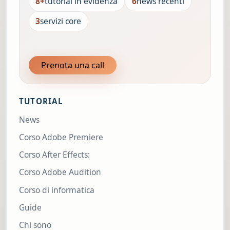
8+
tutorial in evidenza
6
news recenti
3
servizi core
Prenota una call
TUTORIAL
News
Corso Adobe Premiere
Corso After Effects:
Corso Adobe Audition
Corso di informatica
Guide
Chi sono