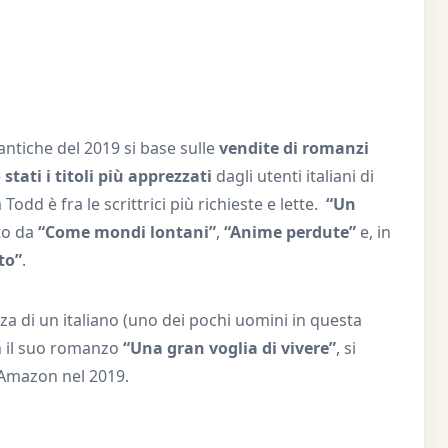
antiche del 2019 si base sulle
vendite di romanzi
stati i titoli più apprezzati
dagli utenti italiani di
dd è fra le scrittrici più richieste e lette.
“Un
to da
“Come mondi lontani”
,
“Anime perdute”
e, in
to”
.
a di un italiano (uno dei pochi uomini in questa
n il suo romanzo
“Una gran voglia di vivere”
, si
u Amazon nel 2019.