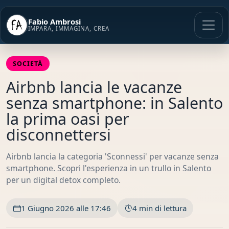
Vai
al
Fabio Ambrosi
contenuto
IMPARA, IMMAGINA, CREA
SOCIETÀ
Airbnb lancia le vacanze
senza smartphone: in Salento
la prima oasi per
disconnettersi
Airbnb lancia la categoria 'Sconnessi' per vacanze senza
smartphone. Scopri l'esperienza in un trullo in Salento
per un digital detox completo.
1 Giugno 2026 alle 17:46
4 min di lettura