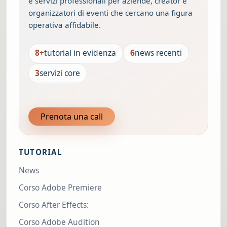
e servizi professionali per aziende, creator e
organizzatori di eventi che cercano una figura
operativa affidabile.
8+
tutorial in evidenza
6
news recenti
3
servizi core
Prenota una call
TUTORIAL
News
Corso Adobe Premiere
Corso After Effects:
Corso Adobe Audition