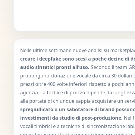
Nelle ultime settimane nuove analisi su marketpl
creare i deepfake sono scesi a poche decine di do
audio sintetici pronti all’uso.
Secondo il team GRe
propongono clonazione vocale da circa 30 dollari s
prezzi oltre 400 volte inferiori rispetto a pochi anni 
agenzia. La forbice di prezzo dipende da lunghezza
alla portata di chiunque sappia acquistare un serviz
spregiudicato o un sabotatore di brand posson
investimenti da studio di post-produzione.
Nel f
vocali timbrici e a tecniche di sincronizzazione labi
smascheravano i falsi di generazione precedente.