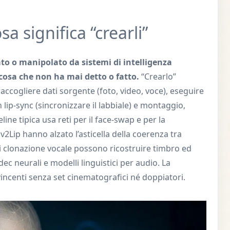
a significa “crearli”
o o manipolato da sistemi di intelligenza
alcosa che non ha mai detto o fatto.
“Crearlo”
raccogliere dati sorgente (foto, video, voce), eseguire
n lip-sync (sincronizzare il labbiale) e montaggio,
peline tipica usa reti per il face-swap e per la
2Lip hanno alzato l’asticella della coerenza tra
 di clonazione vocale possono ricostruire timbro ed
ec neurali e modelli linguistici per audio. La
vincenti senza set cinematografici né doppiatori.