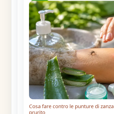
Cosa fare contro le punture di zanza
prurito