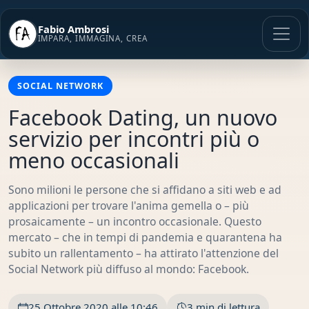
Vai
al
Fabio Ambrosi
contenuto
IMPARA, IMMAGINA, CREA
SOCIAL NETWORK
Facebook Dating, un nuovo
servizio per incontri più o
meno occasionali
Sono milioni le persone che si affidano a siti web e ad
applicazioni per trovare l'anima gemella o – più
prosaicamente – un incontro occasionale. Questo
mercato – che in tempi di pandemia e quarantena ha
subito un rallentamento – ha attirato l'attenzione del
Social Network più diffuso al mondo: Facebook.
25 Ottobre 2020 alle 10:46
3 min di lettura