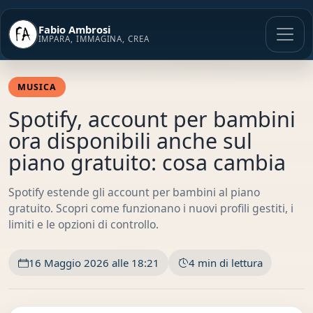
Vai
al
Fabio Ambrosi
contenuto
IMPARA, IMMAGINA, CREA
MUSICA
Spotify, account per bambini
ora disponibili anche sul
piano gratuito: cosa cambia
Spotify estende gli account per bambini al piano
gratuito. Scopri come funzionano i nuovi profili gestiti, i
limiti e le opzioni di controllo.
16 Maggio 2026 alle 18:21
4 min di lettura