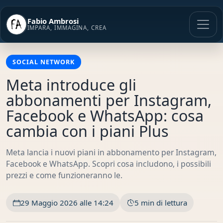
Vai
al
Fabio Ambrosi
contenuto
IMPARA, IMMAGINA, CREA
SOCIAL NETWORK
Meta introduce gli
abbonamenti per Instagram,
Facebook e WhatsApp: cosa
cambia con i piani Plus
Meta lancia i nuovi piani in abbonamento per Instagram,
Facebook e WhatsApp. Scopri cosa includono, i possibili
prezzi e come funzioneranno le.
29 Maggio 2026 alle 14:24
5 min di lettura