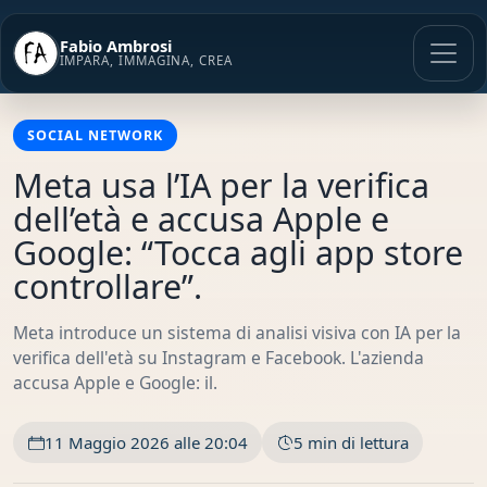
Vai
al
Fabio Ambrosi
contenuto
IMPARA, IMMAGINA, CREA
SOCIAL NETWORK
Meta usa l’IA per la verifica
dell’età e accusa Apple e
Google: “Tocca agli app store
controllare”.
Meta introduce un sistema di analisi visiva con IA per la
verifica dell'età su Instagram e Facebook. L'azienda
accusa Apple e Google: il.
11 Maggio 2026 alle 20:04
5 min di lettura