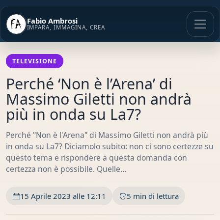
Vai
al
Fabio Ambrosi
contenuto
IMPARA, IMMAGINA, CREA
TELEVISIONE
Perché ‘Non è l’Arena’ di
Massimo Giletti non andrà
più in onda su La7?
Perché "Non è l'Arena" di Massimo Giletti non andrà più
in onda su La7? Diciamolo subito: non ci sono certezze su
questo tema e rispondere a questa domanda con
certezza non è possibile. Quelle…
15 Aprile 2023 alle 12:11
5 min di lettura