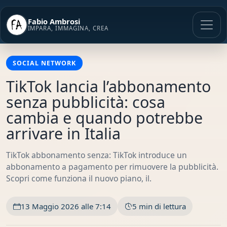
Vai
al
Fabio Ambrosi
contenuto
IMPARA, IMMAGINA, CREA
SOCIAL NETWORK
TikTok lancia l’abbonamento
senza pubblicità: cosa
cambia e quando potrebbe
arrivare in Italia
TikTok abbonamento senza: TikTok introduce un
abbonamento a pagamento per rimuovere la pubblicità.
Scopri come funziona il nuovo piano, il.
13 Maggio 2026 alle 7:14
5 min di lettura