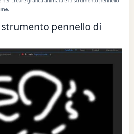
re per creare grafica animata e lo strumento pennello
ame.
o strumento pennello di