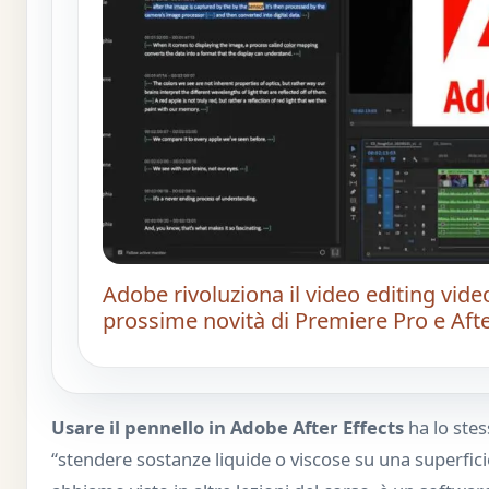
Adobe rivoluziona il video editing video 
prossime novità di Premiere Pro e Afte
Usare il pennello in Adobe After Effects
ha lo stes
“stendere sostanze liquide o viscose su una superfic