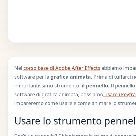
Nel
corso base di Adobe After Effects
abbiamo impara
software per la
grafica animata.
Prima di tuffarci 
importantissimo strumento:
il pennello.
Il pennello
software di grafica animata, possiamo
usare i keyfr
impareremo come usare e come animare lo strumento
Usare lo strumento pennell
Cos’è un pennello? Chiediamocelo prima di andare av