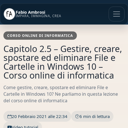
Vai
al
Fabio Ambrosi
contenuto
IMPARA, IMMAGINA, CREA
CORSO ONLINE DI INFORMATICA
Capitolo 2.5 – Gestire, creare,
spostare ed eliminare File e
Cartelle in Windows 10 –
Corso online di informatica
Come gestire, creare, spostare ed eliminare File e
Cartelle in Windows 10? Ne parliamo in questa lezione
del corso online di informatica
20 Febbraio 2021 alle 22:34
6 min di lettura
Video tutorial