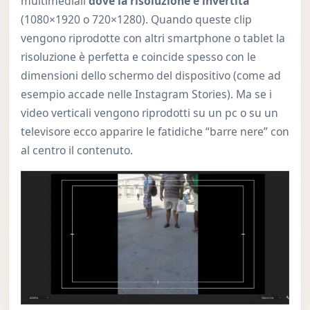
multimediali
dove la risoluzione è invertita
(1080×1920 o 720×1280). Quando queste clip
vengono riprodotte con altri smartphone o tablet la
risoluzione è perfetta e coincide spesso con le
dimensioni dello schermo del dispositivo (come ad
esempio accade nelle Instagram Stories). Ma se i
video verticali vengono riprodotti su un pc o su un
televisore ecco apparire le fatidiche “barre nere” con
al centro il contenuto.