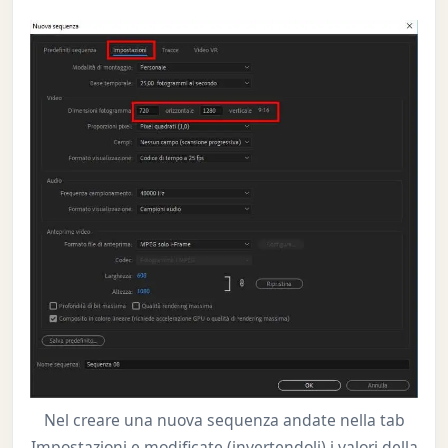
Nel creare una nuova sequenza andate nella tab
Impostazioni e modificate (invertendoli) i valori della