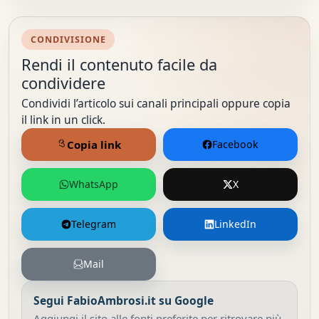
CONDIVISIONE
Rendi il contenuto facile da
condividere
Condividi l’articolo sui canali principali oppure copia
il link in un click.
Copia link
Facebook
WhatsApp
X
Telegram
LinkedIn
Mail
Segui FabioAmbrosi.it su Google
Aggiungi il sito alle fonti preferite per ritrovare più