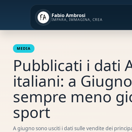
Vai
al
Fabio Ambrosi
contenuto
IMPARA, IMMAGINA, CREA
MEDIA
Pubblicati i dati
italiani: a Giug
sempre meno gio
sport
A giugno sono usciti i dati sulle vendite dei principa