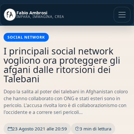
Vai
al
Fabio Ambrosi
contenuto
IMPARA, IMMAGINA, CREA
SOCIAL NETWORK
I principali social network
vogliono ora proteggere gli
afgani dalle ritorsioni dei
Talebani
Dopo la salita al poter dei talebani in Afghanistan coloro
che hanno collaborato con ONG e stati esteri sono in
pericolo. L'accusa rivolta loro è di collaborazionismo con
l'occidente e a correre seri pericoli…
23 Agosto 2021 alle 20:59
3 min di lettura